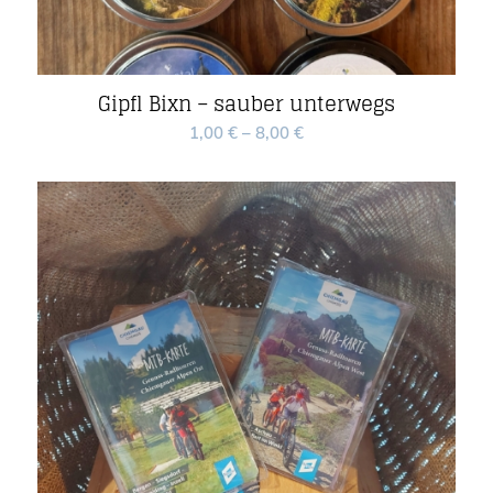
Gipfl Bixn – sauber unterwegs
1,00
€
–
8,00
€